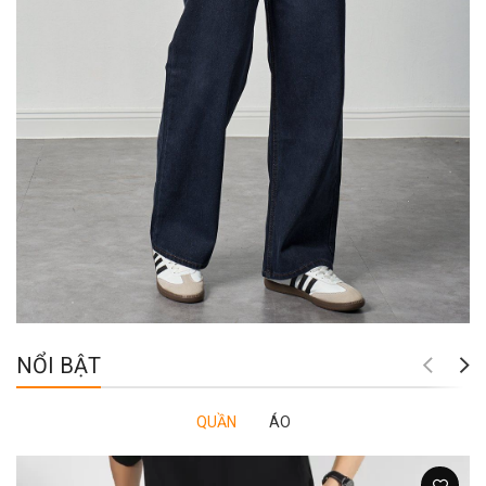
NỔI BẬT
QUẦN
ÁO