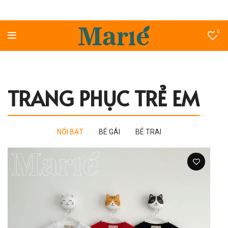
0
TRANG PHỤC TRẺ EM
NỔI BẬT
BÉ GÁI
BÉ TRAI