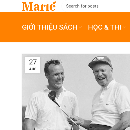
GIỚI THIỆU SÁCH
HỌC & THI
27
AUG