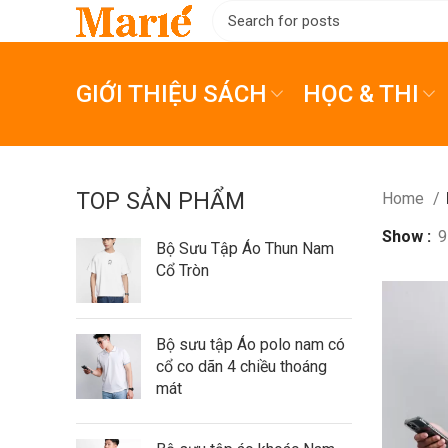
GIỚI THIỆU SÁCH
HỌC & THI
TOP SẢN PHẨM
Home
Show
9
Bộ Sưu Tập Áo Thun Nam
Cổ Tròn
Bộ sưu tập Áo polo nam có
cổ co dãn 4 chiều thoáng
mát