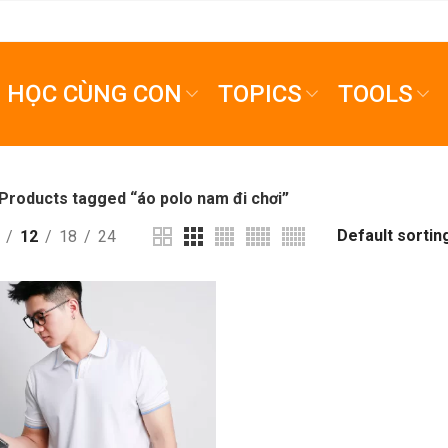
HỌC CÙNG CON
TOPICS
TOOLS
Products tagged “áo polo nam đi chơi”
12
18
24