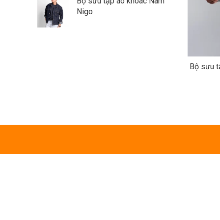
Bộ sưu tập áo khoác Nam
Nigo
Bộ sưu t