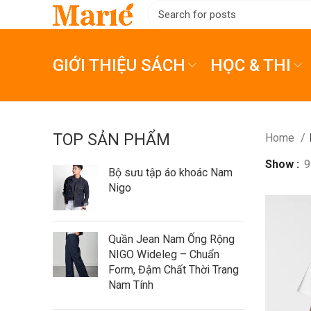
GIỚI THIỆU SÁCH
HỌC & THI
TOP SẢN PHẨM
Home
Show
9
Bộ sưu tập áo khoác Nam
Nigo
Quần Jean Nam Ống Rộng
NIGO Wideleg – Chuẩn
Form, Đậm Chất Thời Trang
Nam Tính