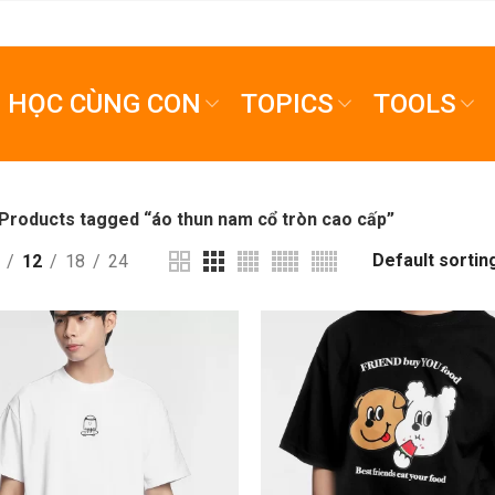
HỌC CÙNG CON
TOPICS
TOOLS
Products tagged “áo thun nam cổ tròn cao cấp”
12
18
24