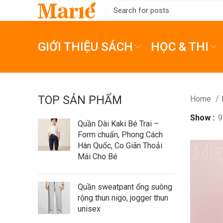
GIỚI THIỆU SÁCH
HỌC & THI
TOP SẢN PHẨM
Home
Show
9
Quần Dài Kaki Bé Trai –
Form chuẩn, Phong Cách
Hàn Quốc, Co Giãn Thoải
Mái Cho Bé
Quần sweatpant ống suông
rộng thun nigo, jogger thun
unisex