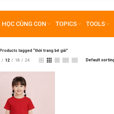
HỌC CÙNG CON
TOPICS
TOOLS
Products tagged “thời trang bé gái”
12
18
24