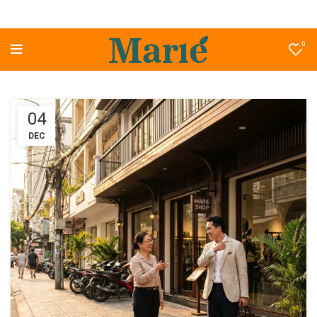
0
04
DEC